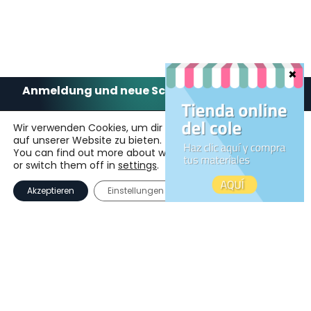
Anmeldung und neue Schüler
Möchten Sie Teil
Wir verwenden Cookies, um dir die bestmögliche Erfahrung
auf unserer Website zu bieten.
unserer großen Familie
You can find out more about which cookies we are using
or switch them off in
settings
.
werden?
Akzeptieren
Einstellungen
Erkundigen Sie sich für das nächste Schuljahr und
sichern Sie sich einen Platz an unserer Schule.
Vereinbaren Sie einen Besuch an unserer Schule,
bei dem Sie die Einrichtungen sehen und ein
Gespräch mit den Lehrkräften führen können.