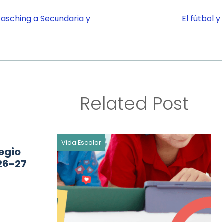
asching a Secundaria y
El fútbol 
Related Post
Vida Escolar
egio
26-27