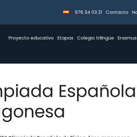
976 34 03 21
Contacto
No
Proyecto educativo
Etapas
Colegio trilingüe
Erasmus
mpiada Española 
agonesa