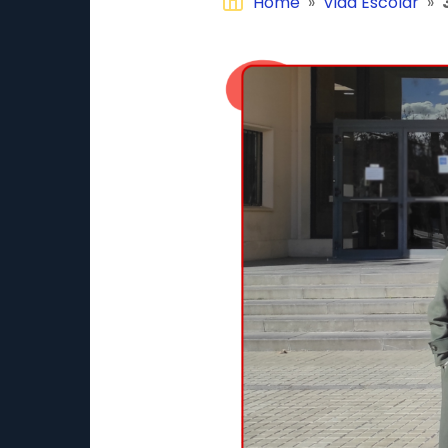
Home
»
Vida Escolar
»