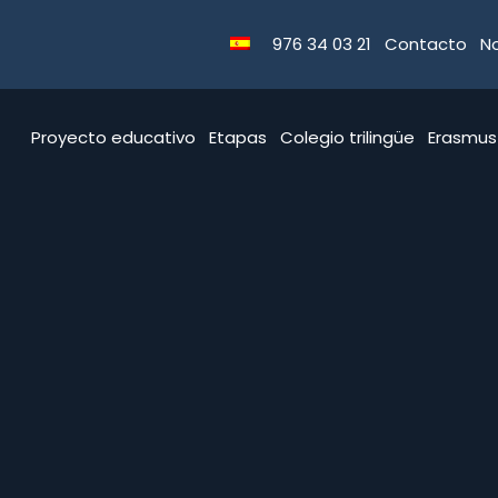
976 34 03 21
Contacto
No
Proyecto educativo
Etapas
Colegio trilingüe
Erasmus