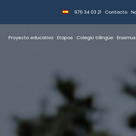
976 34 03 21
Contacto
No
Proyecto educativo
Etapas
Colegio trilingüe
Erasmus