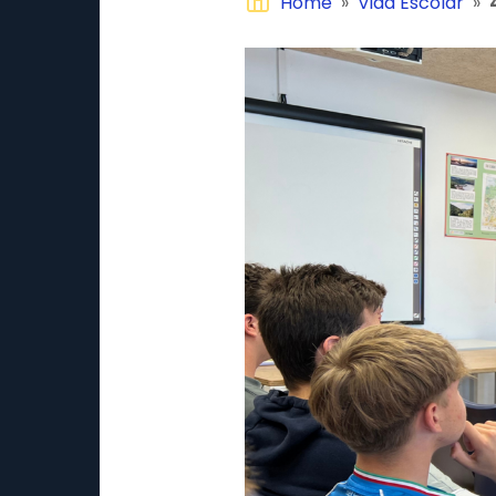
Home
»
Vida Escolar
»