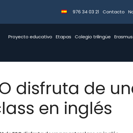
976 34 03 21
Contacto
No
Proyecto educativo
Etapas
Colegio trilingüe
Erasmus
O disfruta de u
lass en inglés