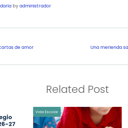
daria
by
administrador
cartas de amor
Una merienda sal
Related Post
Vida Escolar
egio
26-27