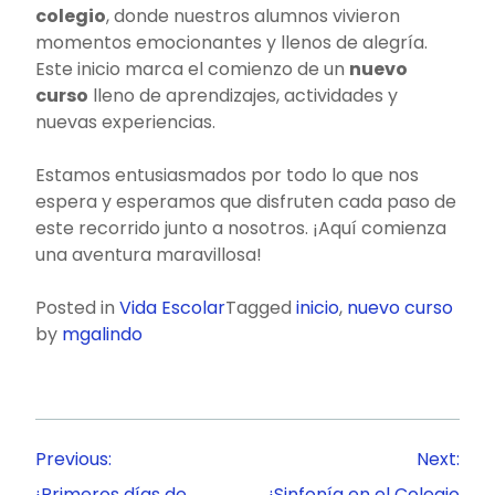
colegio
, donde nuestros alumnos vivieron
momentos emocionantes y llenos de alegría.
Este inicio marca el comienzo de un
nuevo
curso
lleno de aprendizajes, actividades y
nuevas experiencias.
Estamos entusiasmados por todo lo que nos
espera y esperamos que disfruten cada paso de
este recorrido junto a nosotros. ¡Aquí comienza
una aventura maravillosa!
Posted in
Vida Escolar
Tagged
inicio
,
nuevo curso
by
mgalindo
Navegación
Previous:
Next:
de
¡Primeros días de
¡Sinfonía en el Colegio