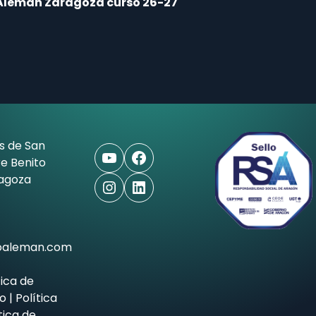
 Alemán Zaragoza curso 26-27
s de San
YouTube
Facebook
e Benito
ragoza
Instagram
LinkedIn
ioaleman.com
tica de
co
|
Política
tica de