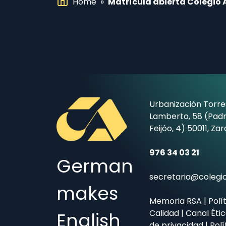
Home
»
Matrícula abierta Colegio
Urbanización Torre
Lamberto, 58 (Padr
Feijóo, 4) 50011, Za
976 34 03 21
German
secretaria@coleg
makes
Memoria RSA
|
Polí
Calidad
|
Canal Éti
English
de privacidad
|
Polí