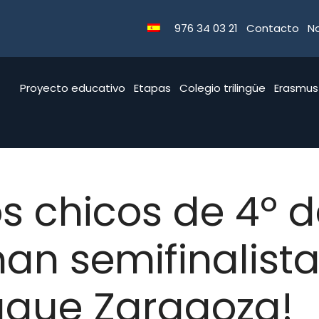
976 34 03 21
Contacto
No
Proyecto educativo
Etapas
Colegio trilingüe
Erasmus
s chicos de 4º 
an semifinalista
eague Zaragoza!