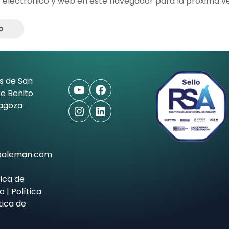
 electrónico y web en este navegador para la próxima v
s de San
YouTube
Facebook
e Benito
ragoza
Instagram
LinkedIn
ioaleman.com
tica de
co
|
Política
tica de