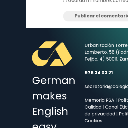
Guarda mi nombre, correo
Urbanización Torre
Lamberto, 58 (Padr
Feijóo, 4) 50011, Za
976 34 03 21
German
secretaria@coleg
makes
Memoria RSA
|
Polí
Calidad
|
Canal Éti
English
de privacidad
|
Polí
Cookies
easy