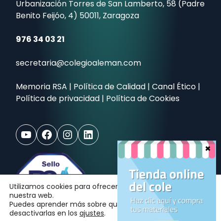
Urbanización Torres de San Lamberto, 58 (Padre
Benito Feijóo, 4) 50011, Zaragoza
976 34 03 21
secretaria@colegioaleman.com
Memoria RSA
|
Política de Calidad
|
Canal Ético
|
Política de privacidad
|
Política de Cookies
YouTube
Facebook
Instagram
LinkedIn
Utilizamos cookies para ofrecerte la mejor experiencia en
nuestra web.
Puedes aprender más sobre qué cookies utilizamos o
desactivarlas en los
ajustes
.