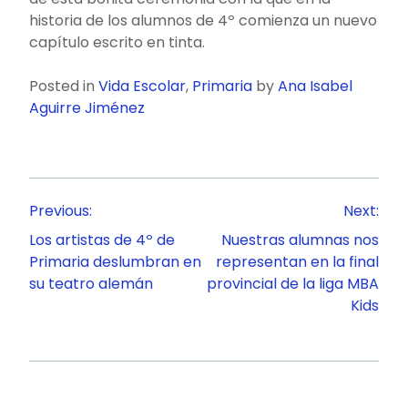
historia de los alumnos de 4º comienza un nuevo
capítulo escrito en tinta.
Posted in
Vida Escolar
,
Primaria
by
Ana Isabel
Aguirre Jiménez
Navegación
Previous:
Next:
de
Los artistas de 4º de
Nuestras alumnas nos
entradas
Primaria deslumbran en
representan en la final
su teatro alemán
provincial de la liga MBA
Kids