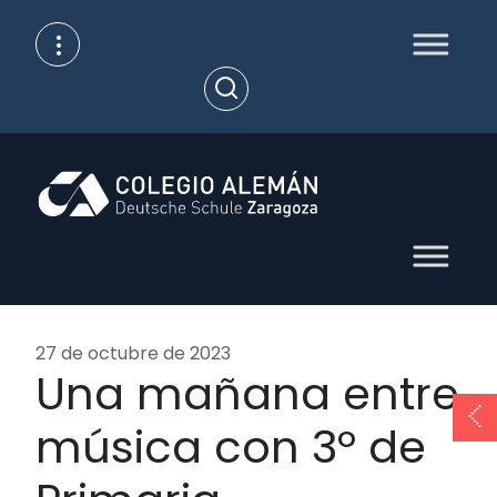
Skip
to
content
Open
Search
27 de octubre de 2023
Una mañana entre
música con 3º de