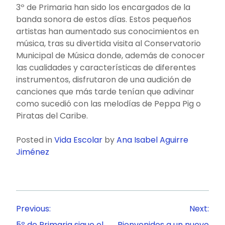
3º de Primaria han sido los encargados de la
banda sonora de estos días. Estos pequeños
artistas han aumentado sus conocimientos en
música, tras su divertida visita al Conservatorio
Municipal de Música donde, además de conocer
las cualidades y características de diferentes
instrumentos, disfrutaron de una audición de
canciones que más tarde tenían que adivinar
como sucedió con las melodías de Peppa Pig o
Piratas del Caribe.
Posted in
Vida Escolar
by
Ana Isabel Aguirre
Jiménez
Navegación
Previous:
Next:
de
5º de Primaria sigue el
Bienvenidos a un nuevo