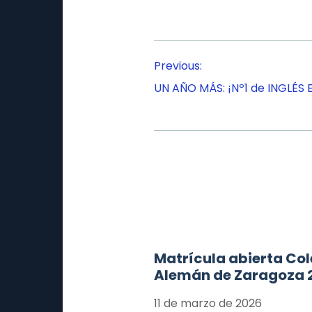
Navegación
Previous:
de
UN AÑO MÁS: ¡Nº1 de INGLÉS 
entradas
Matrícula abierta Col
Alemán de Zaragoza 
11 de marzo de 2026