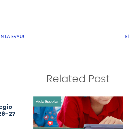
EN LA EvAU!
E
Related Post
Vida Escolar
egio
26-27