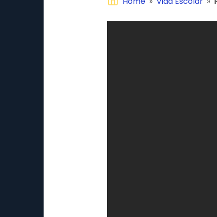
Home
»
Vida Escolar
»