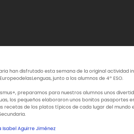
ria han disfrutado esta semana de la original actividad i
EuropeodelasLenguas, junto a los alumnos de 4º ESO.
mus+, preparamos para nuestros alumnos unos divertidos 
s, los pequeños elaboraron unos bonitos pasaportes en i
s recetas de los platos típicos de cada lugar del mundo 
Secundaria.
 Isabel Aguirre Jiménez