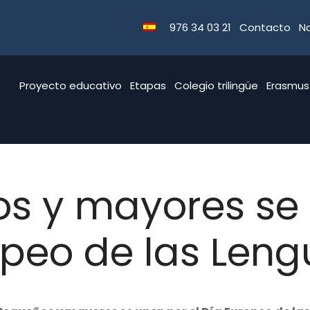
976 34 03 21
Contacto
No
Proyecto educativo
Etapas
Colegio trilingüe
Erasmus
s y mayores se 
opeo de las Len