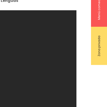
Menú comedor
s Lenguas
Zona privada