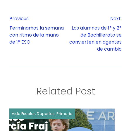
Navegación
Previous:
Next:
de
Terminamos la semana
Los alumnos de 1º y 2º
entradas
con ritmo de la mano
de Bachillerato se
de 1º ESO
convierten en agentes
de cambio
Related Post
Vida Escolar, Deportes, Primaria